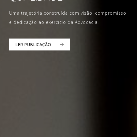
Uma trajetória construída com visão, compromisso
Uma trajetória construída com visão, compromisso
Uma trajetória construída com visão, compromisso
e dedicação ao exercício da Advocacia.
e dedicação ao exercício da Advocacia.
e dedicação ao exercício da Advocacia.
LER PUBLICAÇÃO
LER PUBLICAÇÃO
LER PUBLICAÇÃO